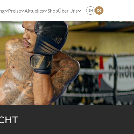
ing
Preise
Aktuelles
Shop
Über Uns
EN
DE
CHT