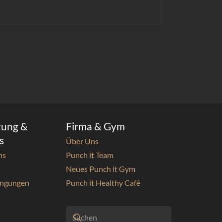
zung &
Firma & Gym
s
Über Uns
ns
Punch it Team
Neues Punch it Gym
ingungen
Punch it Healthy Café