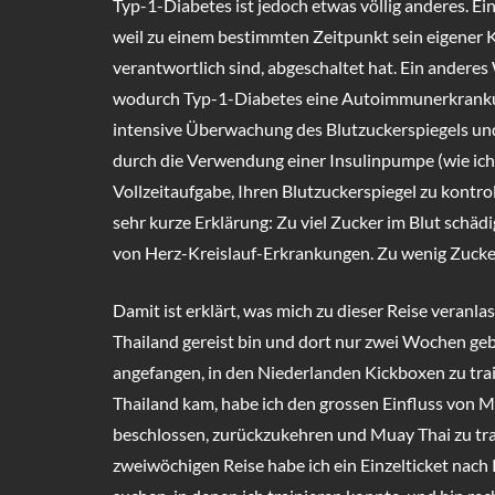
Typ-1-Diabetes ist jedoch etwas völlig anderes. Ei
weil zu einem bestimmten Zeitpunkt sein eigener Kö
verantwortlich sind, abgeschaltet hat. Ein andere
wodurch Typ-1-Diabetes eine Autoimmunerkrankun
intensive Überwachung des Blutzuckerspiegels und
durch die Verwendung einer Insulinpumpe (wie ich i
Vollzeitaufgabe, Ihren Blutzuckerspiegel zu kontro
sehr kurze Erklärung: Zu viel Zucker im Blut schädi
von Herz-Kreislauf-Erkrankungen. Zu wenig Zucker 
Damit ist erklärt, was mich zu dieser Reise veranla
Thailand gereist bin und dort nur zwei Wochen gebl
angefangen, in den Niederlanden Kickboxen zu trai
Thailand kam, habe ich den grossen Einfluss von M
beschlossen, zurückzukehren und Muay Thai zu tra
zweiwöchigen Reise habe ich ein Einzelticket nac