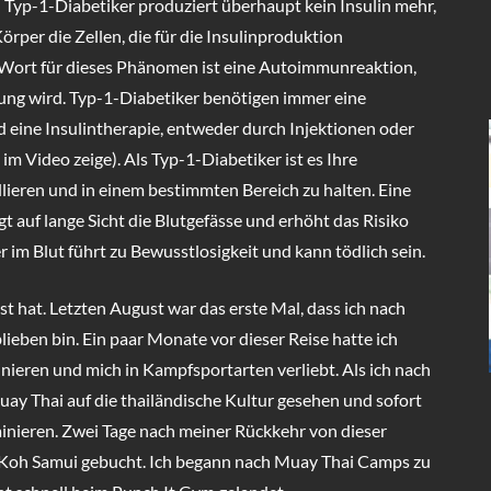
n Typ-1-Diabetiker produziert überhaupt kein Insulin mehr,
rper die Zellen, die für die Insulinproduktion
s Wort für dieses Phänomen ist eine Autoimmunreaktion,
g wird. Typ-1-Diabetiker benötigen immer eine
 eine Insulintherapie, entweder durch Injektionen oder
m Video zeige). Als Typ-1-Diabetiker ist es Ihre
llieren und in einem bestimmten Bereich zu halten. Eine
gt auf lange Sicht die Blutgefässe und erhöht das Risiko
im Blut führt zu Bewusstlosigkeit und kann tödlich sein.
sst hat. Letzten August war das erste Mal, dass ich nach
ieben bin. Ein paar Monate vor dieser Reise hatte ich
nieren und mich in Kampfsportarten verliebt. Als ich nach
uay Thai auf die thailändische Kultur gesehen und sofort
inieren. Zwei Tage nach meiner Rückkehr von dieser
h Koh Samui gebucht. Ich begann nach Muay Thai Camps zu