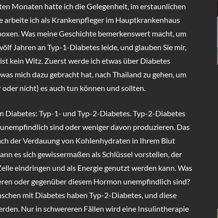
zten Monaten hatte ich die Gelegenheit, im erstaunlichen
e arbeite ich als Krankenpfleger im Hauptkrankenhaus
kboxen. Was meine Geschichte bemerkenswert macht, um
zwölf Jahren an Typ-1-Diabetes leide, und glauben Sie mir,
 ist kein Witz. Zuerst werde ich etwas über Diabetes
 was mich dazu gebracht hat, nach Thailand zu gehen, um
r oder nicht) es auch tun können und sollten.
on Diabetes: Typ-1- und Typ-2-Diabetes. Typ-2-Diabetes
 unempfindlich sind oder weniger davon produzieren. Das
nach der Verdauung von Kohlenhydraten in Ihrem Blut
kann es sich gewissermaßen als Schlüssel vorstellen, der
 Zelle eindringen und als Energie genutzt werden kann. Was
zieren oder gegenüber diesem Hormon unempfindlich sind?
enschen mit Diabetes haben Typ-2-Diabetes, und diese
den. Nur in schwereren Fällen wird eine Insulintherapie